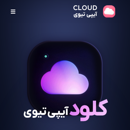
پ
ر
ش
ب
ه
م
ح
ت
و
ا