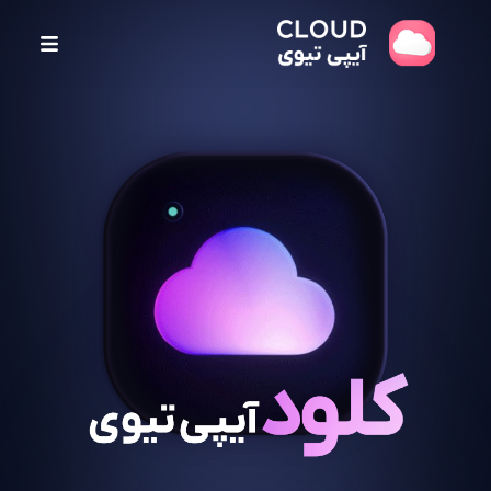
پ
ر
ش
ب
ه
م
ح
ت
و
ا