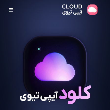
پ
ر
ش
ب
ه
م
ح
ت
و
ا