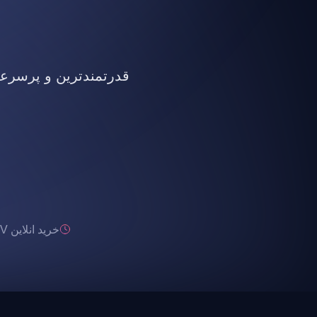
قدرتمندترین و پرسرعت ت
خرید انلاین IPTV تحویل انی