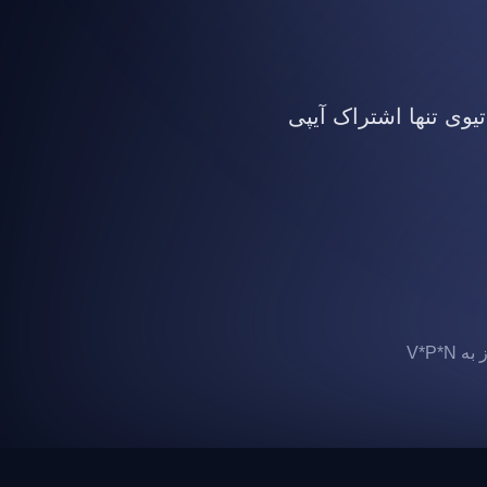
تیوی تنها اشتراک آیپی
 V*P*N