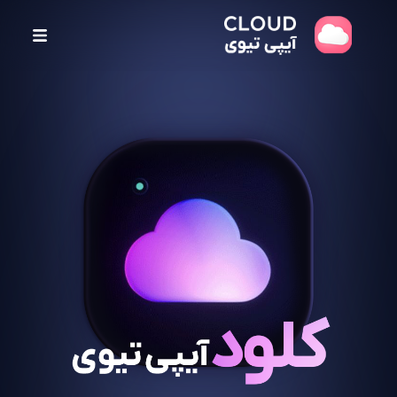
پ
ر
ش
ب
ه
م
ح
ت
و
ا