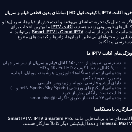
خرید اکانت IPTV با کیفیت فول HD | تماشای بدون قطعی فیلم و سریال
اگر به دنبال یک تجربه تماشای بی‌وقفه و لذت‌بخش از فیلم‌ها، سریال‌ها و
کانال‌های تلویزیونی زنده هستید،
اکانت IPTV
ما بهترین انتخاب برای
شماست. با خرید از سایت
Cloud IPTV
یا
Smart IPTV
می‌توانید به
دنیایی از محتواهای بی‌نظیر با زبان‌ها، ژانرها و کیفیت‌های متنوع
دسترسی پیدا کنید.
ویژگی‌های اکانت IPTV ما
دسترسی به بیش از
۱۵۰,۰۰۰ کانال فیلم و سریال
از سراسر جهان
۹,۰۰۰ کانال زنده با کیفیت 4K، Full HD و HD
پشتیبانی از تمام دستگاه‌ها: تلویزیون هوشمند، موبایل، لپتاپ،
رسیور، اندروید باکس
دارای آرشیو فارسی، دوبله و زیرنویس فارسی
پشتیبانی از پکیج‌های ورزشی (beIN Sports، Sky Sports و…)
قابلیت تست رایگان پیش از خرید
پشتیبانی ۲۴ ساعته از طریق تلگرام:
@smartiptvs
سازگاری با دستگاه‌ها
اکانت‌های ما با برنامه‌هایی مانند
،
IPTV Smarters Pro
،
Smart IPTV
MixTV
،
Televizo
و ده‌ها اپلیکیشن دیگر کاملاً سازگار هستند.