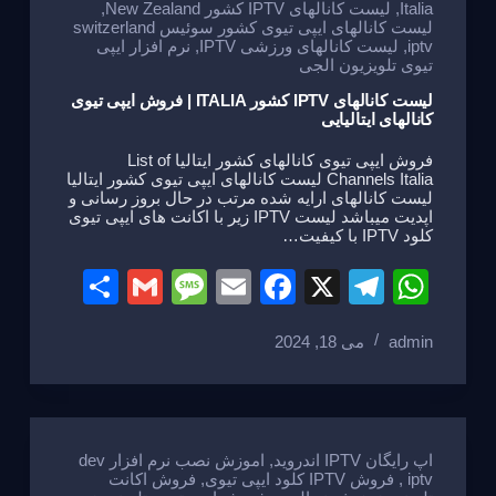
Italia
,
لیست کانالهای IPTV کشور New Zealand
,
لیست کانالهای ایپی تیوی کشور سوئیس switzerland
iptv
,
لیست کانالهای ورزشی IPTV
,
نرم افزار ایپی
تیوی تلویزیون الجی
لیست کانالهای IPTV کشور ITALIA | فروش ایپی تیوی
کانالهای ایتالیایی
فروش ایپی تیوی کانالهای کشور ایتالیا List of
Channels Italia لیست کانالهای ایپی تیوی کشور ایتالیا
لیست کانالهای ارایه شده مرتب در حال بروز رسانی و
اپدیت میباشد لیست IPTV زیر با اکانت های ایپی تیوی
کلود IPTV با کیفیت…
S
G
M
E
F
X
T
W
h
m
e
m
a
el
h
admin
می 18, 2024
ar
ail
ss
ail
c
e
at
e
a
e
gr
s
g
b
a
A
e
o
m
p
اپ رایگان IPTV اندروید
,
اموزش نصب نرم افزار dev
iptv
,
فروش IPTV کلود ایپی تیوی
,
فروش اکانت