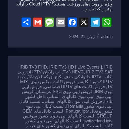
ویژه بر رویدادهای ورزشی هستید؟ Cloud IPTV با ارائه
بهترین کیفیت و…
S
G
M
E
F
X
T
W
h
m
e
m
a
el
h
admin
ژوئن 21, 2024
ar
ail
ss
ail
c
e
at
e
a
e
gr
s
g
b
a
A
e
o
m
p
IRIB TV3 FHD
,
IRIB TV3 HD [ Live Events ]
,
IRIB
IRIB TV3 SAT
,
TV3 HEVC
,
اپ رایگان IPTV اندروید
,
o
p
اکانت IPTV خانوادگی حذف پکیج بزرگسالان+18
,
خرید
IPTV کشور انگلیس
,
فروش اکانت میکس تیوی MIX-
k
TV
,
فروش اکانت های IPTV اختصاصی
,
فروش ایپی
تیوی IRIB
,
فروش ایپی تیوی SSC عربستان
,
فروش
ایپی تیوی ایپی تیوی کانالهای استانی داخل کشور
IRIB
,
فروش ایپی تیوی کانالهای استانی
,
لیست کانال
ایپی تیوی کشور Romania
,
لیست کانال ایپی تیوی
کشور پرتغال Portugal iptv
,
لیست کانال های GEM
GROUP
,
لیست کانالهای ایپی تیوی کشور سوئیس
switzerland iptv
,
لیست کانالهای ایپی تیوی کشور
کانادا
,
لیست کانالهای ایپی تیوی کشور های عرب
,