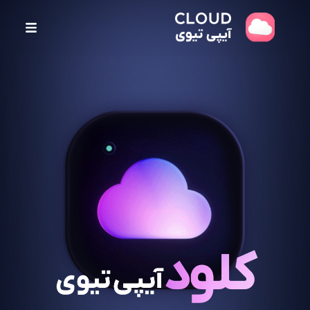
پ
ر
ش
ب
ه
م
ح
ت
و
ا