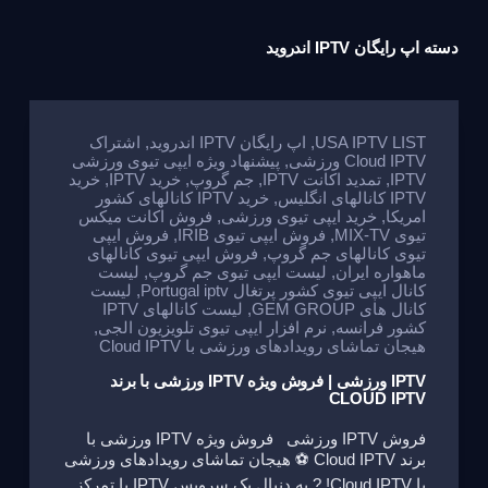
دسته
اپ رایگان IPTV اندروید
USA IPTV LIST
,
اپ رایگان IPTV اندروید
,
اشتراک
Cloud IPTV ورزشی
,
پیشنهاد ویژه ایپی تیوی ورزشی
IPTV
,
تمدید اکانت IPTV
,
جم گروپ
,
خرید IPTV
,
خرید
IPTV کانالهای انگلیس
,
خرید IPTV کانالهای کشور
امریکا
,
خرید ایپی تیوی ورزشی
,
فروش اکانت میکس
تیوی MIX-TV
,
فروش ایپی تیوی IRIB
,
فروش ایپی
تیوی کانالهای جم گروپ
,
فروش ایپی تیوی کانالهای
ماهواره ایران
,
لیست ایپی تیوی جم گروپ
,
لیست
کانال ایپی تیوی کشور پرتغال Portugal iptv
,
لیست
کانال های GEM GROUP
,
لیست کانالهای IPTV
کشور فرانسه
,
نرم افزار ایپی تیوی تلویزیون الجی
,
هیجان تماشای رویدادهای ورزشی با Cloud IPTV
IPTV ورزشی | فروش ویژه IPTV ورزشی با برند
CLOUD IPTV
فروش IPTV ورزشی فروش ویژه IPTV ورزشی با
برند Cloud IPTV ⚽ هیجان تماشای رویدادهای ورزشی
با Cloud IPTV! ? به دنبال یک سرویس IPTV با تمرکز