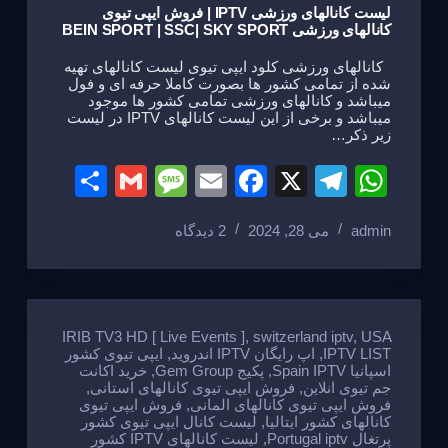
لیست کانالهای ورزشی IPTV | فروش ایپی تیوی
کانالهای ورزشی BEIN SPORT | SSC| SKY SPORT
کانالهای ورزشی کلود ایپی تیوی لیست کانالهای تهیه
شده از تمامی کشور ها بصورت کاملا حرفه ای و فول
میباشد و کانالهای ورزشی تمامی کشور ها موجود
میباشد و برخی از این لیست کانالهای IPTV در لیست
زیر ذکر…
S
G
M
E
F
X
T
W
h
m
e
m
a
el
h
admin
می 28, 2024
2 دیدگاه
ar
ail
ss
ail
c
e
at
e
a
e
gr
s
g
b
a
A
e
o
m
p
IRIB TV3 HD [ Live Events ]
,
switzerland iptv
,
USA
IPTV LIST
,
اپ رایگان IPTV اندروید
,
ایپی تیوی کشور
o
p
اسپانیا Spain IPTV
,
پکیج Gem Group
,
خرید اکانت
جم تیوی انلاین
,
فروش ایپی تیوی کانالهای استانی
,
k
فروش ایپی تیوی کانالهای المانی
,
فروش ایپی تیوی
کانالهای کشور ایتالیا
,
لیست کانال ایپی تیوی کشور
پرتغال Portugal iptv
,
لیست کانالهای IPTV کشور