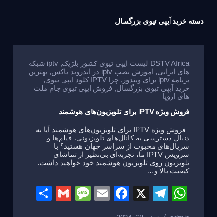
دسته
خرید آیپی تیوی بزرگسال
DSTV Africa لیست ایپی تیوی کشور بلژیک
,
iptv شبکه
های ایرانی
,
اموزش نصب iptv در اندروید باکس
,
بهترین
برنامه iptv برای ویندوز
,
چرا IPTV کلود ایپی تیوی
,
خرید آیپی تیوی بزرگسال
,
فروش ایپی تیوی جام ملت
های اروپا
فروش ویژه IPTV برای تلویزیون‌های هوشمند
فروش ویژه IPTV برای تلویزیون‌های هوشمند آیا به
دنبال دسترسی به کانال‌های تلویزیونی، فیلم‌ها و
سریال‌های محبوب از سراسر جهان هستید؟ با
سرویس IPTV ما، تجربه‌ای بی‌نظیر از تماشای
تلویزیون روی تلویزیون هوشمند خود خواهید داشت.
کیفیت بالا و…
S
G
M
E
F
X
T
W
h
m
e
m
a
el
h