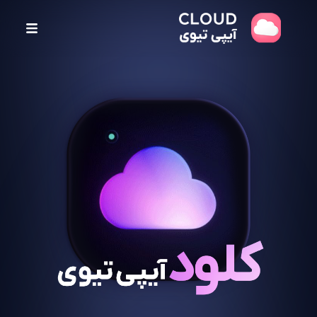
پ
ر
ش
ب
ه
م
ح
ت
و
ا