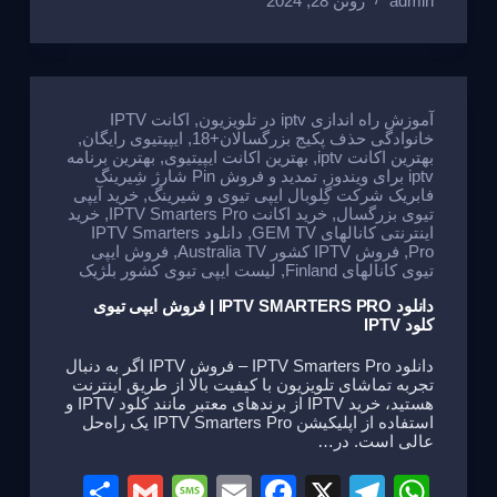
admin
ژوئن 28, 2024
ar
ail
ss
ail
c
e
at
e
a
e
gr
s
g
b
a
A
e
o
m
p
آموزش راه اندازی iptv در تلویزیون
,
اکانت IPTV
خانوادگی حذف پکیج بزرگسالان+18
,
ایپیتیوی رایگان
,
o
p
بهترین اکانت iptv
,
بهترین اکانت ایپیتیوی
,
بهترین برنامه
iptv برای ویندوز
,
تمدید و فروش Pin شارژ شِیرینگ
k
فابریک شرکت گِلوبال ایپی تیوی و شیرینگ
,
خرید آیپی
تیوی بزرگسال
,
خرید اکانت IPTV Smarters Pro
,
خرید
اینترنتی کانالهای GEM TV
,
دانلود IPTV Smarters
Pro
,
فروش IPTV کشور Australia TV
,
فروش ایپی
تیوی کانالهای Finland
,
لیست ایپی تیوی کشور بلژیک
دانلود IPTV SMARTERS PRO | فروش ایپی تیوی
کلود IPTV
دانلود IPTV Smarters Pro – فروش IPTV اگر به دنبال
تجربه تماشای تلویزیون با کیفیت بالا از طریق اینترنت
هستید، خرید IPTV از برندهای معتبر مانند کلود IPTV و
استفاده از اپلیکیشن IPTV Smarters Pro یک راه‌حل
عالی است. در…
S
G
M
E
F
X
T
W