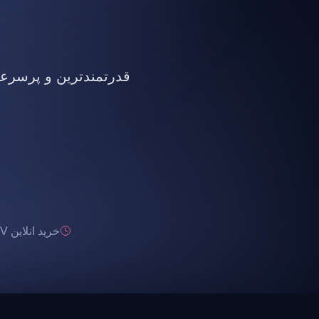
قدرتمندترین و پرسرعت ت
خرید انلاین IPTV تحویل انی