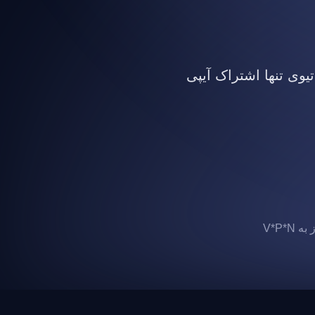
تیوی تنها اشتراک آیپی
 V*P*N