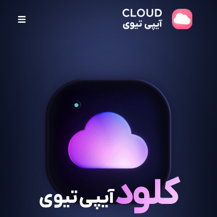
پ
ر
ش
ب
ه
م
ح
ت
و
ا