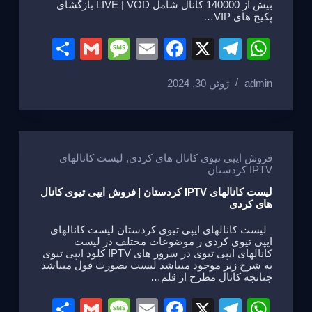
بیش از 140000 کانال شامل LIVE | VOD بازگشای
پکیج های VIP…
S
G
M
E
F
X
T
W
h
m
e
m
a
el
h
admin
ژوئن 30, 2024
ar
ail
ss
ail
c
e
at
e
a
e
gr
s
g
b
a
A
e
o
m
p
فروش ایپی تیوی کانال های کردی
,
لیست کانالهای
IPTV کردستان
o
p
لیست کانالهای IPTV کردستان | فروش ایپی تیوی کانال
k
های کردی
لیست کانالهای ایپی تیوی کردستان لیست کانالهای
ایپی تیوی کردی ر موضوعات مختلف در لیست
کانالهای ایپی تیوی در سرور های IPTV کلود ایپی تیوی
به شرح زیر موجود میباشد لیست بصورت فول میباشد
چنانچه کانال مطرح از قلم…
S
G
M
E
F
X
T
W