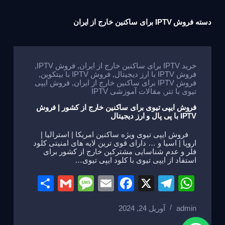
دسته
فروش IPTV برای ساکنین خارج از ایران
خرید IPTV برای ساکنین خارج از ایران
,
فروش IPTV
,
فروش IPTV با ارز دیجیتال
,
فروش IPTV با بیتکوین
,
فروش IPTV برای ساکنین خارج از ایران
,
فروش ایپی
تیوی با تتر
,
مقالات آموزشی IPTV
فروش ایپی تیوی برای ساکنین خارج از کشور | فروش
IPTV با پی پال و ارز دیجیتال
فروش ایپی تیوی ویژه ساکنین امریکا | استرالیا |
اروپا | اسیا و … دارای قوی ترین لایه های امنیتی کلود
فلر و عدم شناسایی مشترکین خارج از کشور برای
استفاد از ایپی تیوی با کلود ایپی تیوی…
S
G
M
E
F
X
T
W
h
m
e
m
a
el
h
admin
آوریل 24, 2024
ar
ail
ss
ail
c
e
at