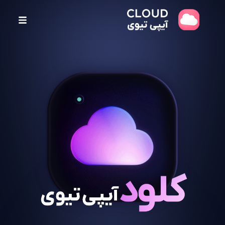
پ
ر
ش
ب
ه
م
ح
ت
و
ا