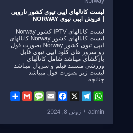
Norway
لیست کانالهای ایپی تیوی کشور نارویی
| فروش ایپی تیوی NORWAY
لیست کانالهای IPTV کشور Norway
لیست کانالهای کشور Norway کانالهای
ایپی تیوی کشور Norway بصورت فول
رو سرور های کلود ایپی تیوی قابل
بازگشای میباشد شامل کانالهای
ورزشی مستند فیلم و سریال میباشد
لیست زیر بصورت فول میباشد
چنانچه…
S
G
M
E
F
X
T
W
h
m
e
m
a
el
h
admin
ژوئن 8, 2024
ar
ail
ss
ail
c
e
at
e
a
e
gr
s