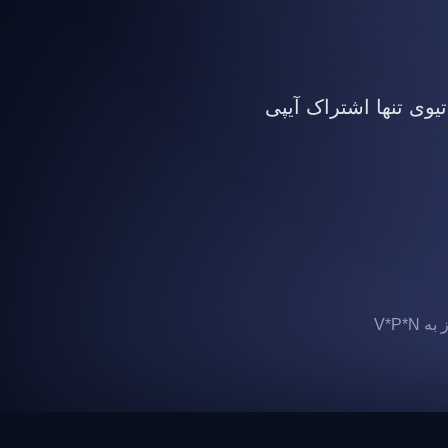
تیوی تنها اشتراک آیپی
 V*P*N