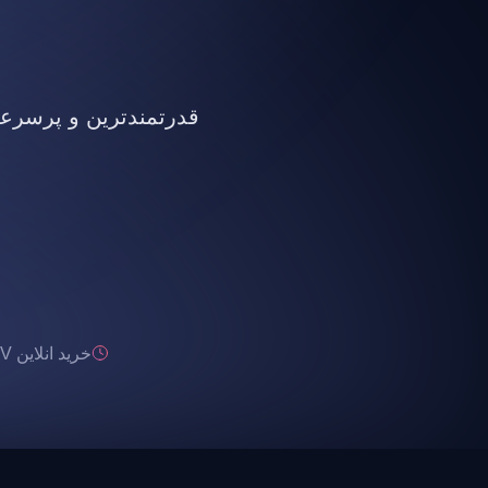
قدرتمندترین و پرسرعت ت
خرید انلاین IPTV تحویل انی