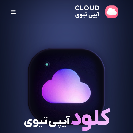
پ
ر
ش
ب
ه
م
ح
ت
و
ا