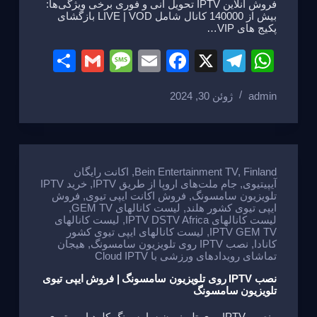
فروش انلاین IPTV تحویل انی و فوری برخی ویژگی‌ها:
بیش از 140000 کانال شامل LIVE | VOD بازگشای
پکیج های VIP…
S
G
M
E
F
X
T
W
h
m
e
m
a
el
h
admin
ژوئن 30, 2024
ar
ail
ss
ail
c
e
at
e
a
e
gr
s
g
b
a
A
e
o
m
p
Finland
,
Bein Entertainment TV
,
اکانت رایگان
آیپیتیوی
,
جام ملت‌های اروپا از طریق IPTV
,
خرید IPTV
o
p
تلویزیون سامسونگ
,
فروش اکانت ایپی تیوی
,
فروش
ایپی تیوی کشور هلند
,
لیست کانالهای GEM TV
,
k
لیست کانالهای IPTV DSTV Africa
,
لیست کانالهای
IPTV GEM TV
,
لیست کانالهای ایپی تیوی کشور
کانادا
,
نصب IPTV روی تلویزیون سامسونگ
,
هیجان
تماشای رویدادهای ورزشی با Cloud IPTV
نصب IPTV روی تلویزیون سامسونگ | فروش ایپی تیوی
تلویزیون سامسونگ
نصب IPTV روی تلویزیون سامسونگ کلود ایپی تیوی