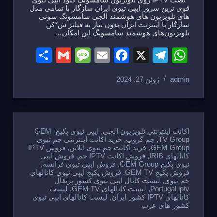
قوی ترین سرور ایپی تیوی ایران سازگار با تمامی مدل
های تلویزیون های هوشمند الجی سامسونگ سونی
سازگار با اینترنت ایران بدون نیاز به فیلتر ش*کن
تلویزیون‌های هوشمند سامسونگ این امکان…
S
G
M
E
F
X
T
W
h
m
e
m
a
el
h
admin
ژوئن 27, 2024
ar
ail
ss
ail
c
e
at
e
a
e
gr
s
g
b
a
A
e
o
m
p
اکانت اینترنتی تلویزیون الجی
,
ایپی تیوی پکیج GEM
TV Group
,
جم گروپ
,
خرید اکانت اینترنتی جم تیوی
o
p
GEM Group
,
خرید اکانت جم تیوی انلاین
,
فروش IPTV
کانالهای IRIB
,
فروش اکانت IPTV جم
,
فروش ایپی
k
تیوی پکیج GEM Group
,
فروش ایپی تیوی فرانسه
,
فروش پکیج GEM TV
,
فروش پکیج ایپی تیوی کانالهای
جم تیوی
,
لیست کانال ایپی تیوی کشور پرتغال
Portugal iptv
,
لیست کانالهای GEM TV
,
لیست
کانالهای IPTV کشور ایران
,
لیست کانالهای ایپی تیوی
کشور های عرب