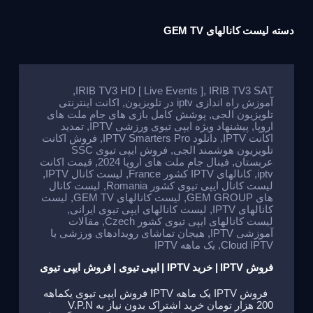
دسته
لیست کانالهای GEM TV
,
IRIB TV3 HD [ Live Events ]
,
IRIB TV3 SAT
آموزش راه اندازی iptv در تلویزیون
,
اکانت اینترنتی
تلویزیون الجی
,
پوشش کامل بازی های جام ملت های
اروپا
,
پیشنهاد ویژه ایپی تیوی ورزشی IPTV
,
تمدید
اکانت IPTV
,
دانلود IPTV Smarters Pro
,
فروش اکانت
تلویزیون هوشمند الجی
,
فروش ایپی تیوی SSC
عربستان
,
فینال جام ملت های اروپا 2024
,
قیمت اکانت
iptv
,
کانالهای IPTV کشور France
,
لیست کانال IPTV
,
لیست کانال ایپی تیوی کشور Romania
,
لیست کانال
های GEM GROUP
,
لیست کانالهای GEM TV
,
لیست
کانالهای IPTV
,
لیست کانالهای ایپی تیوی ایرانی
,
لیست کانالهای ایپی تیوی کشور Czech
,
مقالات
آموزشی IPTV
,
هیجان تماشای رویدادهای ورزشی با
Cloud IPTV
,
یک ماهه IPTV
فروش IPTV | خرید IPTV | ایپی تیوی | فروش ایپی تیوی
فروش IPTV یک ماهه IPTV فروش ایپی تیوی یکماهه
200 هزار تومان خرید اشتراک بدون نیاز به V.P.N