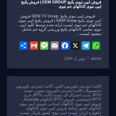
فروش ایپی تیوی پکیج GEM GROUP | فروش پکیج
ایپی تیوی کانالهای جم تیوی
فروش ایپی تیوی پکیج GEM TV Group فروش
ایپی تیوی پکیج GEM Group | فروش پکیج ایپی تیوی
کانالهای جم تیوی لیست ارایه شده توسط کلود ایپی
تیوی تمامی کانالهای پکیج ورزشی گروه جم شامل
میشود لیست…
S
G
M
E
F
X
T
W
h
m
e
m
a
el
h
admin
ژوئن 1, 2024
ar
ail
ss
ail
c
e
at
e
a
e
gr
s
g
b
a
A
e
o
m
p
اکانت اینترنتی تلویزیون الجی
,
اکانت اینترنتی تلویزیون
سامسونگ
,
اکانت اینترنتی تلویزیون سونی
,
تمدید
o
p
IPTV
,
تمدید اشتراک ای
,
تمدید اکانت IPTV
,
خرید
IPTV اختصاصی
,
فروش IPTV کانالهای Australia
,
k
فروش ایپی تیوی کانالهای استانی
,
فروش ایپی تیوی
کانالهای کشور ایتالیا
,
فروش ایپی تیوی کانالهای
ماهواره ایران
,
لیست ایپی تیوی کشور بلژیک
,
لیست