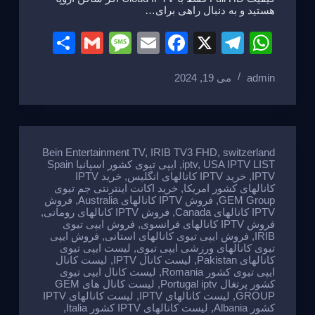
هستید و به دنبال راهی برای…
S
G
M
E
F
X
T
W
h
m
e
m
a
el
h
admin
می 19, 2024
ar
ail
ss
ail
c
e
at
e
a
e
gr
s
g
b
a
A
e
o
m
p
Bein Entertainment TV
,
IRIB TV3 FHD
,
switzerland
USA IPTV LIST
,
iptv
,
ایپی تیوی کشور اسپانیا Spain
o
p
IPTV
,
خرید IPTV کانالهای انگلیس
,
خرید IPTV
کانالهای کشور امریکا
,
خرید اکانت اینترنتی جم تیوی
k
GEM Group
,
فروش IPTV کانالهای Australia
,
فروش
IPTV کانالهای Canada
,
فروش IPTV کانالهای رومانی
,
فروش IPTV کانالهای فرانسوی
,
فروش ایپی تیوی
IRIB
,
فروش ایپی تیوی کانالهای استانی
,
فروش ایپی
تیوی کانالهای ورزشی ایپی تیوی
,
لیست ایپی تیوی
کانالهای Pakistan
,
لیست کانال IPTV
,
لیست کانال
ایپی تیوی کشور Romania
,
لیست کانال ایپی تیوی
کشور پرتغال Portugal iptv
,
لیست کانال های GEM
GROUP
,
لیست کانالهای IPTV
,
لیست کانالهای IPTV
کشور Albania
,
لیست کانالهای IPTV کشور Italia
,