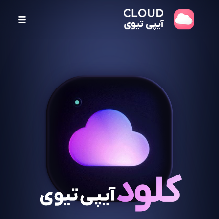
پ
ر
ش
ب
ه
م
ح
ت
و
ا