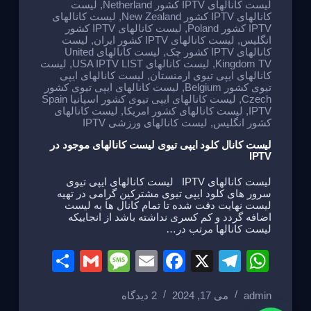
لیست کانالهای IPTV کشور Netherland
,
لیست
کانالهای IPTV کشور New Zealand
,
لیست کانالهای
IPTV کشور Poland
,
لیست کانالهای IPTV کشور
انگلیس
,
لیست کانالهای IPTV کشور ایران
,
لیست
کانالهای IPTV کشور چک
,
لیست کانالهای United
Kingdom TV
,
لیست کانالهای USA IPTV LIST
,
لیست
کانالهای ایپی تیوی ارمنستان
,
لیست کانالهای ایپی
تیوی کشور Belgium
,
لیست کانالهای ایپی تیوی کشور
Czech
,
لیست کانالهای ایپی تیوی کشور اسپانیا Spain
IPTV
,
لیست کانالهای کشور امریکا
,
لیست کانالهای
کشور انگلیس
,
لیست کانالهای ورزشی IPTV
لیست کانال کلود ایپی تیوی لیست کانالهای موجود در
IPTV
لیست کانالهای IPTV لیست کانالهای ایپی تیوی
سرور های کلود ایپی تیوی مشترکین گرامی در تهیه
لیست نهایت دقت شده تا تمام کانال ها به لیست
اضافه گردد و کم کسری نداشته باشد از انجاییکه
لیست کانالها مرتب در…
S
G
M
E
F
X
T
W
h
m
e
m
a
el
h
admin
می 17, 2024
2 دیدگاه
ar
ail
ss
ail
c
e
at