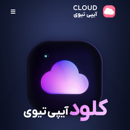
پ
ر
ش
ب
ه
م
ح
ت
و
ا