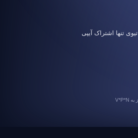
تیوی تنها اشتراک آیپی
 V*P*N