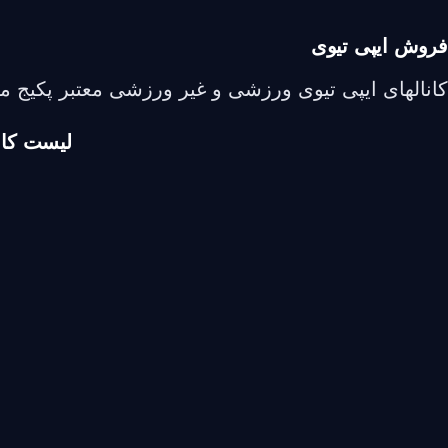
فروش ایپی تیوی
کانالهای ایپی تیوی ورزشی و غیر ورزشی معتبر پکیج معتبر Africa
لیست کانالهای IPTV DSTV AFRICA | فر