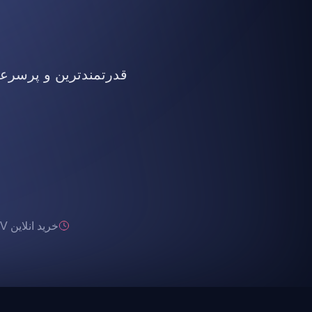
قدرتمندترین و پرسرعت ت
خرید انلاین IPTV تحویل انی