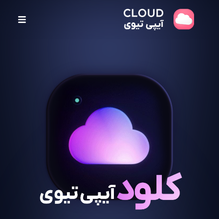
پ
ر
ش
ب
ه
م
ح
ت
و
ا