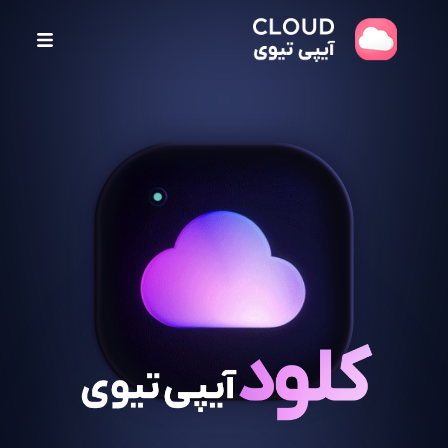
پ
ر
ش
ب
ه
م
ح
ت
و
ا