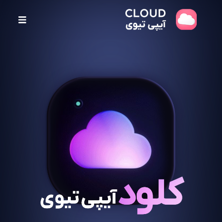
پ
ر
ش
ب
ه
م
ح
ت
و
ا