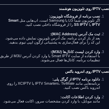
نصب IPTV روی تلویزیون هوشمند
نصب برنامه از فروشگاه تلویزیون:
اگر تلویزیون شما LG یا Samsung است، اپ‌هایی مثل
Smart
IPTV
یا
SS IPTV
را از فروشگاه داخلی نصب کنید.
ثبت مک آدرس (MAC Address):
بعد از باز کردن برنامه، مک آدرس تلویزیون نمایش داده می‌شود.
این کد را برای فعال‌سازی به پشتیبانی ارگون ایپی تیوی بدهید.
وارد کردن لیست کانال‌ها (M3U):
با استفاده از سایت Smart IPTV یا وارد کردن آدرس M3U از طریق
تنظیمات برنامه، کانال‌ها فعال می‌شوند.
نصب IPTV روی اندروید باکس
دانلود برنامه IPTV از گوگل پلی:
برنامه‌هایی مانند IPTV Smarters، TiviMate یا XCIPTV را روی
اندروید باکس نصب کنید.
وارد کردن اطلاعات اکانت:
مانند موبایل، با وارد کردن مشخصات سرور، اکانت فعال می‌شود.