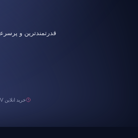
قدرتمندترین و پرسرعت ت
خرید انلاین IPTV تحویل انی