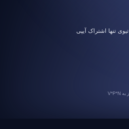
تیوی تنها اشتراک آیپی
 V*P*N