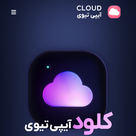
پ
ر
ش
ب
ه
م
ح
ت
و
ا