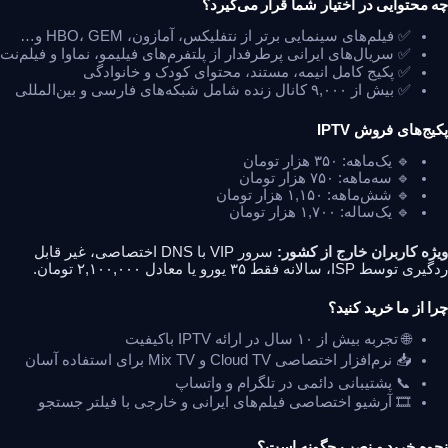
چه محتوایی در اختیار شما قرار می‌گیرد؟
✅ فیلم‌های سینمایی برتر از نتفلیکس، آمازون، HBO، GEM و…
✅ سریال‌های ایرانی پرطرفدار از پلتفرم‌های فیلیمو، نماوا و فیلم‌نت
✅ پکیج کامل انیمه، مستند، محتوای کودک و خانوادگی
✅ بیش از ۹,۰۰۰ کانال زنده شامل شبکه‌های فارسی و بین‌المللی
پکیج‌های فروش IPTV
🔹 یک‌ماهه: ۳۵۰ هزار تومان
🔹 سه‌ماهه: ۷۵۰ هزار تومان
🔹 شش‌ماهه: ۱,۱۵۰ هزار تومان
🔹 یک‌ساله: ۱,۷۰۰ هزار تومان
ویژه کاربران خارج از کشور:
سرور VIP با DNS اختصاصی، غیر قابل
ردگیری توسط ISP، سالانه فقط ۳۵ یورو یا معادل ۲,۱۰۰,۰۰۰ تومان.
چرا از ما خرید کنید؟
🌐 تجربه بیش از ۱۰ سال در ارائه IPTV باکیفیت
📥 نرم‌افزار اختصاصی Cloud TV و Mix TV برای استفاده آسان
📞 پشتیبانی دائمی در تلگرام و واتساپ
🎞 آرشیو اختصاصی فیلم‌های ایرانی و خارجی با فیلتر جستجو
نحوه خرید و نصب چگونه است؟