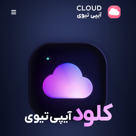
پ
ر
ش
ب
ه
م
ح
ت
و
ا