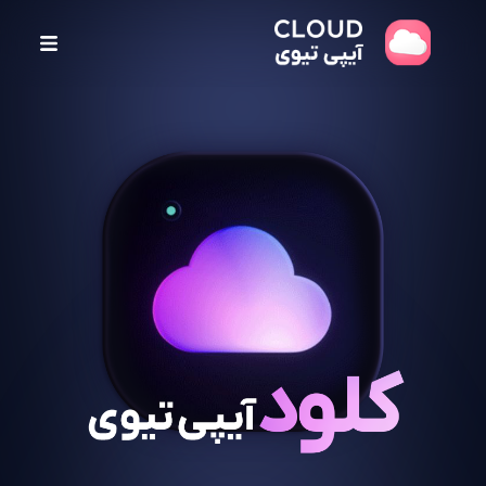
پ
ر
ش
ب
ه
م
ح
ت
و
ا