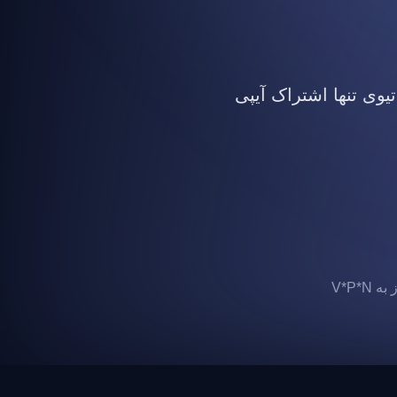
تیوی تنها اشتراک آیپی
 V*P*N