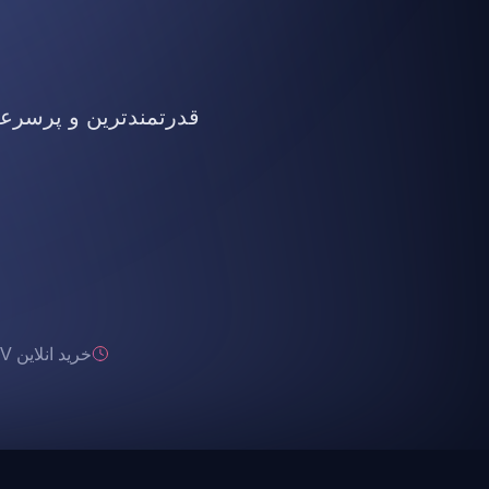
قدرتمندترین و پرسرعت ت
خرید انلاین IPTV تحویل انی