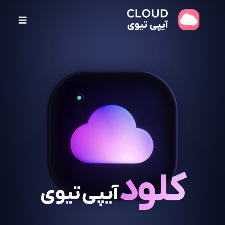
پ
ر
ش
ب
ه
م
ح
ت
و
ا