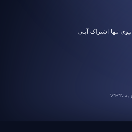
تیوی تنها اشتراک آیپی
 V*P*N