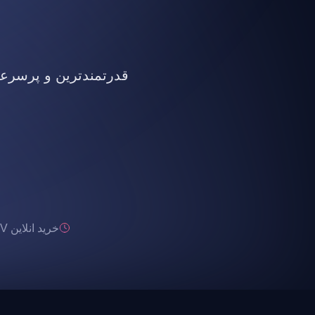
قدرتمندترین و پرسرعت ت
خرید انلاین IPTV تحویل انی