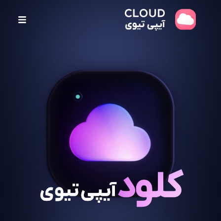
پ
ر
ش
ب
ه
م
ح
ت
و
ا