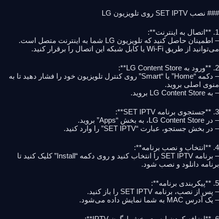
### نصب SET IPTV روی تلویزیون LG
1. **اتصال به اینترنت**:
– اطمینان حاصل کنید که تلویزیون LG شما به اینترنت متصل است.
می‌توانید از طریق Wi-Fi یا کابل شبکه این اتصال را برقرار کنید.
2. **ورود به LG Content Store**:
– دکمه “Home” یا “Smart” روی کنترل تلویزیون خود را فشار دهید تا به
منوی اصلی بروید.
– به LG Content Store بروید.
3. **جستجوی برنامه SET IPTV**:
– در LG Content Store، به بخش “Apps” بروید.
– در بخش جستجو، عبارت “SET IPTV” را وارد کنید.
4. **انتخاب و نصب برنامه**:
– برنامه SET IPTV را انتخاب کنید و روی دکمه “Install” کلیک کنید تا
برنامه دانلود و نصب شود.
5. **پیکربندی برنامه**:
– پس از نصب، برنامه SET IPTV را باز کنید.
– یک آدرس MAC به شما نمایش داده می‌شود.
6. **اضافه کردن لیست پخش ارگون IPTV**: