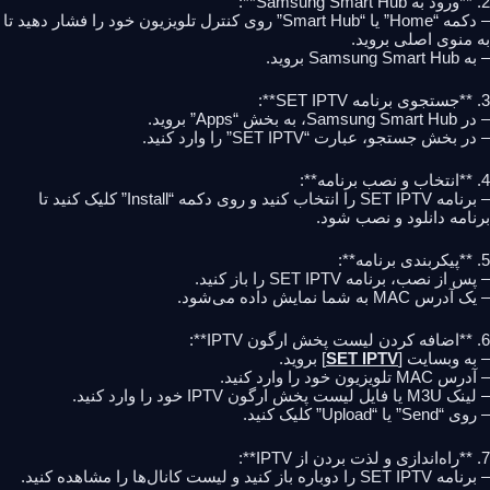
2. **ورود به Samsung Smart Hub**:
– دکمه “Home” یا “Smart Hub” روی کنترل تلویزیون خود را فشار دهید تا
به منوی اصلی بروید.
– به Samsung Smart Hub بروید.
3. **جستجوی برنامه SET IPTV**:
– در Samsung Smart Hub، به بخش “Apps” بروید.
– در بخش جستجو، عبارت “SET IPTV” را وارد کنید.
4. **انتخاب و نصب برنامه**:
– برنامه SET IPTV را انتخاب کنید و روی دکمه “Install” کلیک کنید تا
برنامه دانلود و نصب شود.
5. **پیکربندی برنامه**:
– پس از نصب، برنامه SET IPTV را باز کنید.
– یک آدرس MAC به شما نمایش داده می‌شود.
6. **اضافه کردن لیست پخش ارگون IPTV**:
– به وبسایت [
SET IPTV
] بروید.
– آدرس MAC تلویزیون خود را وارد کنید.
– لینک M3U یا فایل لیست پخش ارگون IPTV خود را وارد کنید.
– روی “Send” یا “Upload” کلیک کنید.
7. **راه‌اندازی و لذت بردن از IPTV**:
– برنامه SET IPTV را دوباره باز کنید و لیست کانال‌ها را مشاهده کنید.