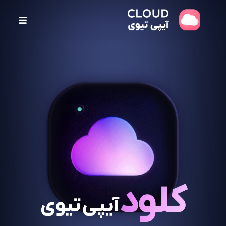
پ
ر
ش
ب
ه
م
ح
ت
و
ا