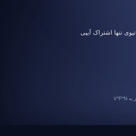
تیوی تنها اشتراک آیپی
 V*P*N