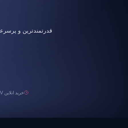
قدرتمندترین و پرسرعت ت
خرید انلاین IPTV تحویل انی