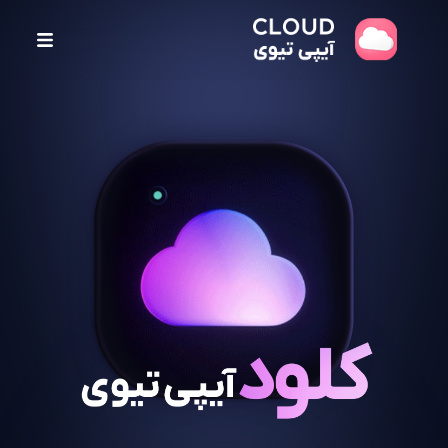
پ
ر
ش
ب
ه
م
ح
ت
و
ا