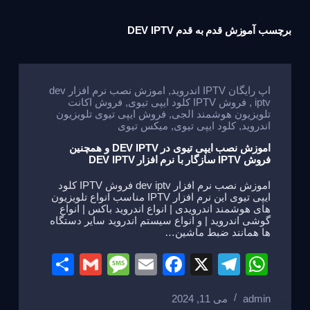
برچسب
آموزش قدم به قدم DEV IPTV
اپ رایگان IPTV اندروید
,
اموزش نصب نرم افزار dev
iptv
,
فروش IPTV کلود ایپی تیوی
,
فروش اکانت
تلویزیون هوشمند الجی
,
فروش ایپی تیوی تلویزیون
اندروید
,
کلود ایپی تیوی
,
میکس تیوی
اموزش نصب ایپی تیوی در DEV IPTV و همچنین
فروش IPTV سازگار با نرم افزار DEV IPTV
اموزش نصب نرم افزار dev iptv فروش IPTV کلود
ایپی تیوی این نرم افزار IPTV مناسب انواع تلویزیون
های هوشمند اندرویدی | انواع اندروید باکس | انواع
گوشی اندروید | و انواع سیستم اندروید سایر دستگاه
ها همانند ضبط ماشین…
S
G
M
E
F
X
T
W
h
m
e
m
a
el
h
admin
می 11, 2024
ar
ail
ss
ail
c
e
at