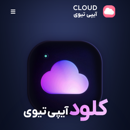
پ
ر
ش
ب
ه
م
ح
ت
و
ا