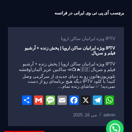
برچسب
آی پی تی وی ایرانی در فرانسه
IPTV ویژه ایرانیان ساکن اروپا
IPTV ویژه ایرانیان ساکن اروپا | پخش زنده + آرشیو
فیلم و سریال
IPTV ویژه ایرانیان ساکن اروپا | پخش زنده + آرشیو
فیلم و سریال 🇩🇪🔥📺📣 ساکنین عزیز آلمان!وقتشه
تلویزیون‌هاتون رو به دنیای جدیدی از سرگرمی وصل
کنید! با کلود IPTV دیگه هیچ برنامه‌ای رو از دست
نمی‌دید! ✅ تماشای زنده تمام…
S
G
M
E
F
X
T
W
h
m
e
m
a
el
h
admin
می 16, 2025
ar
ail
ss
ail
c
e
at
e
a
e
gr
s