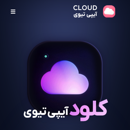
پ
ر
ش
ب
ه
م
ح
ت
و
ا