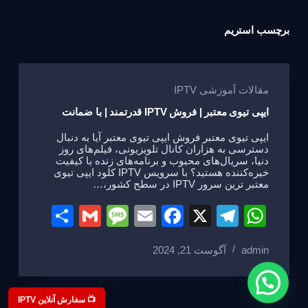
برچسب
استریم
مقالات آموزشی IPTV
ایپی تیوی معتبر | فروش IPTV قدرتمند | با ضمانت
ایپی تیوی معتبر فروش ایپی تیوی معتبر آیا به دنبال
دسترسی به هزاران کانال تلویزیونی، فیلم‌های روز
دنیا، سریال‌های محبوب و برنامه‌های زنده با کیفیت
خیره‌کننده هستید؟ با سرویس IPTV کلود ایپی تیوی
معتبر ترین سرور IPTV در سطح کشور،…
S
G
M
E
F
X
T
W
h
m
e
m
a
el
h
admin
آگوست 21, 2024
ar
ail
ss
ail
c
e
at
e
a
e
gr
s
g
b
a
A
📺 سفارش آنلاین IPTV