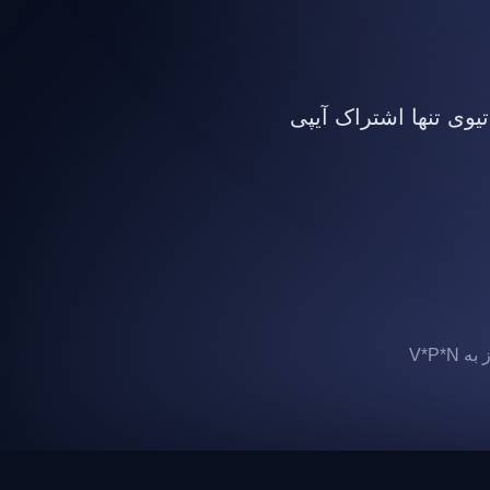
تیوی تنها اشتراک آیپی
 V*P*N