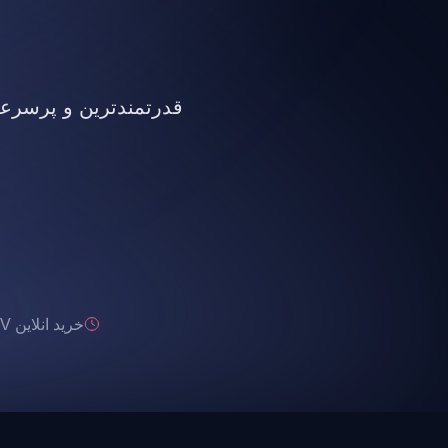
قدرتمندترین و پرسرعت ت
خرید انلاین IPTV تحویل انی