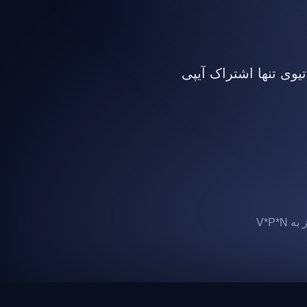
تیوی تنها اشتراک آیپی
 V*P*N