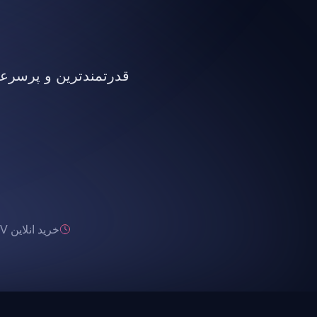
قدرتمندترین و پرسرعت ت
خرید انلاین IPTV تحویل انی