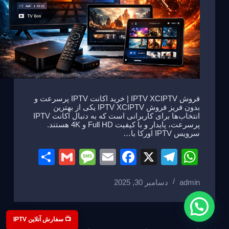
فروش IPTV XCIPTV | خرید اکانت IPTV پرسرعت و
بدون فریز فروش IPTV XCIPTV یکی از بهترین
انتخاب‌ها برای کاربرانی است که به دنبال اکانت IPTV
پرسرعت، پایدار و با کیفیت Full HD و 4K هستند.
سرویس IPTV اورکا با…
S
G
M
E
F
X
T
W
h
m
e
m
a
el
h
admin
دسامبر 30, 2025
ar
ail
ss
ail
c
e
at
e
a
e
gr
s
g
b
a
A
📺 سفارش آنلاین IPTV