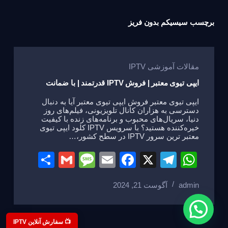
برچسب
سیسیکم بدون فریز
مقالات آموزشی IPTV
ایپی تیوی معتبر | فروش IPTV قدرتمند | با ضمانت
ایپی تیوی معتبر فروش ایپی تیوی معتبر آیا به دنبال
دسترسی به هزاران کانال تلویزیونی، فیلم‌های روز
دنیا، سریال‌های محبوب و برنامه‌های زنده با کیفیت
خیره‌کننده هستید؟ با سرویس IPTV کلود ایپی تیوی
معتبر ترین سرور IPTV در سطح کشور،…
S
G
M
E
F
X
T
W
h
m
e
m
a
el
h
admin
آگوست 21, 2024
ar
ail
ss
ail
c
e
at
e
a
e
gr
s
g
b
a
A
📺 سفارش آنلاین IPTV