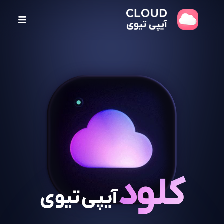
پ
ر
ش
ب
ه
م
ح
ت
و
ا