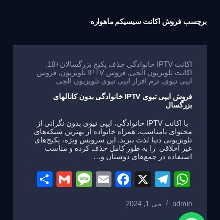
برچسب
فروش اکانت سیسیکم ماهواره
اکانت IPTV خانوادگی حذف پکیج بزرگسالان+18
,
اکانت تلویزیون الجی
,
فروش IPTV تلویزیون
,
فروش
ایپی تیوی
,
نرم افزار ایپی تیوی تلویزیون الجی
فروش ایپی تیوی IPTV خانوادگی بدون کانالهای
بزرگسال
با اکانت IPTV خانوادگی، ایپی تیوی بدون نگرانی از
محتوای نامناسب، همراه خانواده از بهترین شبکه‌های
تلویزیونی دنیا لذت ببرید. این سرویس ویژه، پکیج‌های
غیر اخلاقی را به طور کامل حذف کرده و مناسب
استفاده در جمع‌های دوستان و…
S
G
M
E
F
X
T
W
h
m
e
m
a
el
h
admin
می 1, 2024
ar
ail
ss
ail
c
e
at