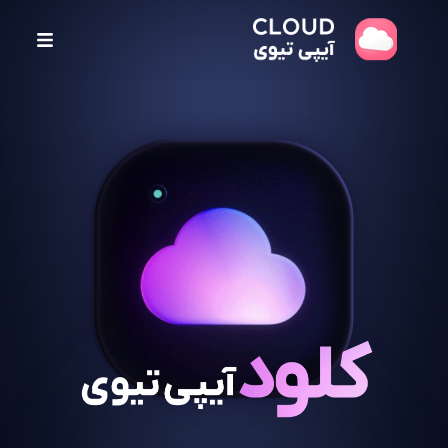
پ
ر
ش
ب
ه
م
ح
ت
و
ا