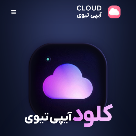
پ
ر
ش
ب
ه
م
ح
ت
و
ا