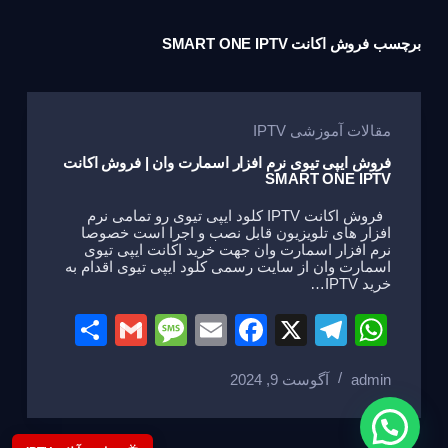
برچسب
فروش اکانت SMART ONE IPTV
مقالات آموزشی IPTV
فروش ایپی تیوی نرم افزار اسمارت وان | فروش اکانت
SMART ONE IPTV
فروش اکانت IPTV کلود ایپی تیوی رو تمامی نرم
افزار های تلویزیون قابل نصب و اجرا است خصوصا
نرم افزار اسمارت وان جهت خرید اکانت ایپی تیوی
اسمارت وان از سایت رسمی کلود ایپی تیوی اقدام به
خرید IPTV…
S
G
M
E
F
X
T
W
h
m
e
m
a
el
h
admin
آگوست 9, 2024
ar
ail
ss
ail
c
e
at
e
a
e
gr
s