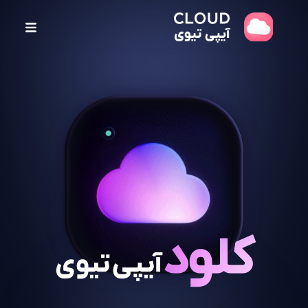
پ
ر
ش
ب
ه
م
ح
ت
و
ا