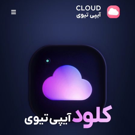
پ
ر
ش
ب
ه
م
ح
ت
و
ا