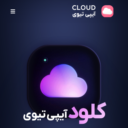
پ
ر
ش
ب
ه
م
ح
ت
و
ا