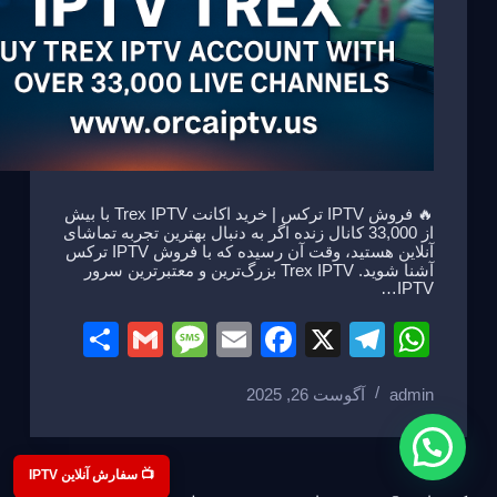
🔥 فروش IPTV ترکس | خرید اکانت Trex IPTV با بیش
از 33,000 کانال زنده اگر به دنبال بهترین تجربه تماشای
آنلاین هستید، وقت آن رسیده که با فروش IPTV ترکس
آشنا شوید. Trex IPTV بزرگ‌ترین و معتبرترین سرور
IPTV…
S
G
M
E
F
X
T
W
h
m
e
m
a
el
h
admin
آگوست 26, 2025
ar
ail
ss
ail
c
e
at
e
a
e
gr
s
g
b
a
A
📺 سفارش آنلاین IPTV