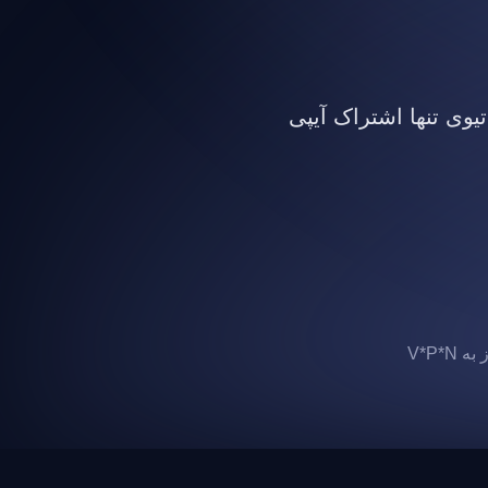
تیوی تنها اشتراک آیپی
 V*P*N