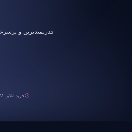
قدرتمندترین و پرسرعت ت
خرید انلاین IPTV تحویل انی