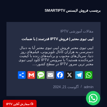
برچسب
فروش لایسنس SMARTIPTV
مقالات آموزشی IPTV
ایپی تیوی معتبر | فروش IPTV قدرتمند | با ضمانت
ایپی تیوی معتبر فروش ایپی تیوی معتبر آیا به دنبال
دسترسی به هزاران کانال تلویزیونی، فیلم‌های روز
دنیا، سریال‌های محبوب و برنامه‌های زنده با کیفیت
خیره‌کننده هستید؟ با سرویس IPTV کلود ایپی تیوی
معتبر ترین سرور IPTV در سطح کشور،…
S
G
M
E
F
X
T
W
h
m
e
m
a
el
h
admin
آگوست 21, 2024
ar
ail
ss
ail
c
e
at
e
a
e
gr
s
g
b
a
A
📺 سفارش آنلاین IPTV