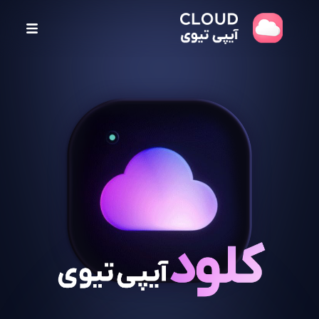
پ
ر
ش
ب
ه
م
ح
ت
و
ا