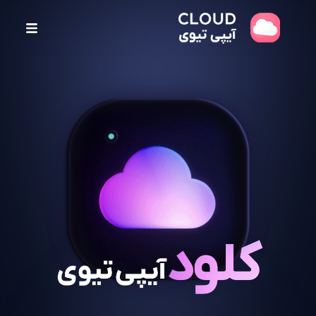
پ
ر
ش
ب
ه
م
ح
ت
و
ا