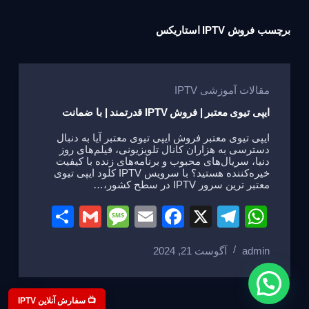
برچسب
فروش IPTV استاریکس
مقالات آموزشی IPTV
ایپی تیوی معتبر | فروش IPTV قدرتمند | با ضمانت
ایپی تیوی معتبر فروش ایپی تیوی معتبر آیا به دنبال
دسترسی به هزاران کانال تلویزیونی، فیلم‌های روز
دنیا، سریال‌های محبوب و برنامه‌های زنده با کیفیت
خیره‌کننده هستید؟ با سرویس IPTV کلود ایپی تیوی
معتبر ترین سرور IPTV در سطح کشور،…
S
G
M
E
F
X
T
W
h
m
e
m
a
el
h
admin
آگوست 21, 2024
ar
ail
ss
ail
c
e
at
e
a
e
gr
s
g
b
a
A
📺 سفارش آنلاین IPTV