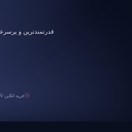
قدرتمندترین و پرسرعت ت
خرید انلاین IPTV تحویل انی