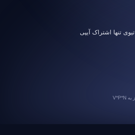
تیوی تنها اشتراک آیپی
 V*P*N