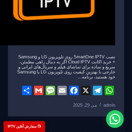
نصب SmartOne IPTV روی تلویزیون LG و Samsung
+ خرید اکانت Cloud IPTV اگر به دنبال راهی مطمئن،
سریع و ساده برای تماشای فیلم و سریال‌های ایرانی و
خارجی با بهترین کیفیت روی تلویزیون LG یا Samsung
خود هستید، برنامه…
S
G
M
E
F
X
T
W
h
m
e
m
a
el
h
admin
می 29, 2025
ar
ail
ss
ail
c
e
at
e
a
e
gr
s
g
b
a
A
📺 سفارش آنلاین IPTV