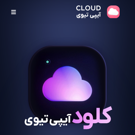
پ
ر
ش
ب
ه
م
ح
ت
و
ا