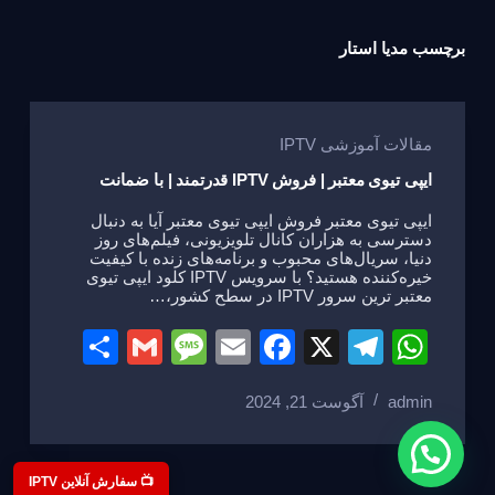
برچسب
مدیا استار
مقالات آموزشی IPTV
ایپی تیوی معتبر | فروش IPTV قدرتمند | با ضمانت
ایپی تیوی معتبر فروش ایپی تیوی معتبر آیا به دنبال
دسترسی به هزاران کانال تلویزیونی، فیلم‌های روز
دنیا، سریال‌های محبوب و برنامه‌های زنده با کیفیت
خیره‌کننده هستید؟ با سرویس IPTV کلود ایپی تیوی
معتبر ترین سرور IPTV در سطح کشور،…
S
G
M
E
F
X
T
W
h
m
e
m
a
el
h
admin
آگوست 21, 2024
ar
ail
ss
ail
c
e
at
e
a
e
gr
s
g
b
a
A
📺 سفارش آنلاین IPTV