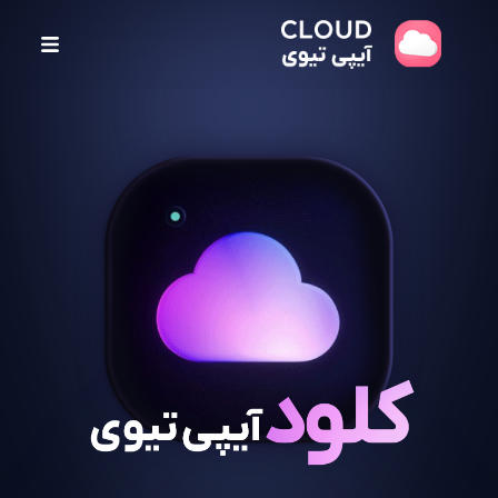
پ
ر
ش
ب
ه
م
ح
ت
و
ا