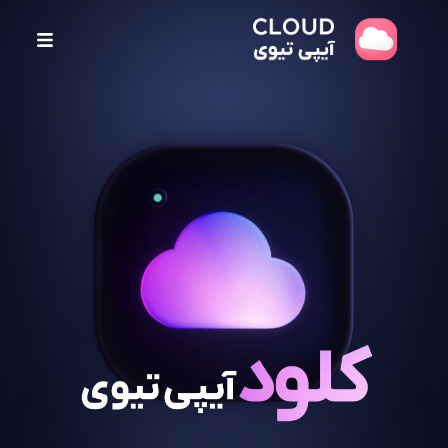
پ
ر
ش
ب
ه
م
ح
ت
و
ا