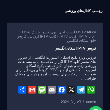
برچسب
کانال‌های ورزشی
DSTV Africa لیست ایپی تیوی کشور بلژیک
,
USA
IPTV LIST
,
اکانت IPTV
,
اکانت IPTV اروپایی
,
فروش
iptv اسکای انگلیس
فروش IPTV اسکای انگلیس
فروش ویژه پکیج اسکای اسپورت انگلستان از سرور
های معتبر کلود IPTV اگر از علاقه‌مندان به مسابقات
ورزشی زنده و هیجان‌انگیز هستید، پکیج اسکای
اسپورت انگلستان از کلود IPTV گزینه‌ای بی‌نظیر برای
شماست! این پکیج برای دوستداران ورزش‌های مختلف
طراحی…
S
G
M
E
F
X
T
W
h
m
e
m
a
el
h
admin
اکتبر 3, 2024
ar
ail
ss
ail
c
e
at