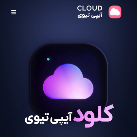
پ
ر
ش
ب
ه
م
ح
ت
و
ا