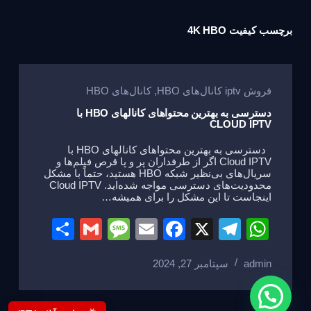
برچسب
کیفیت 4K HBO
فروش iptv کانال‌های HBO
,
کانال‌های HBO
دسترسی به بهترین محتواهای کانالهای HBO با
CLOUD IPTV
دسترسی به بهترین محتواهای کانالهای HBO با
Cloud IPTV اگر از طرفداران پر و پا قرص فیلم‌ها و
سریال‌های بی‌نظیر شبکه HBO هستید، حتماً با مشکل
محدودیت‌های دسترسی مواجه شده‌اید. Cloud IPTV
اینجاست تا این مشکل را برای همیشه…
S
G
M
E
F
X
T
W
h
m
e
m
a
el
h
admin
سپتامبر 27, 2024
ar
ail
ss
ail
c
e
at
e
a
e
gr
s