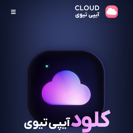
پ
ر
ش
ب
ه
م
ح
ت
و
ا