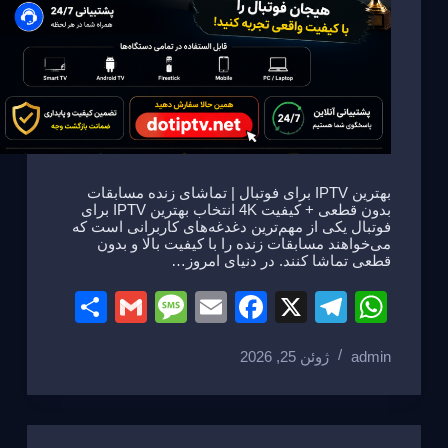
بهترین IPTV برای فوتبال | تماشای زنده مسابقات
بدون قطعی + کیفیت 4K انتخاب بهترین IPTV برای
فوتبال یکی از مهم‌ترین دغدغه‌های کاربرانی است که
می‌خواهند مسابقات زنده را با کیفیت بالا و بدون
قطعی تماشا کنند. در دنیای امروز…
S
G
M
E
F
X
T
W
h
m
e
m
a
el
h
admin
ژوئن 25, 2026
ar
ail
ss
ail
c
e
at
e
a
e
gr
s
g
b
a
A