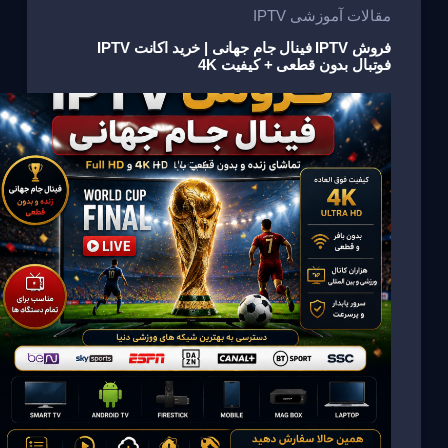
e
o
m
p
مقالات آموزشی IPTV
o
p
فروش IPTV فینال جام جهانی | خرید اکانت IPTV
فوتبال بدون قطعی + کیفیت 4K
k