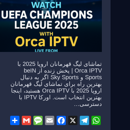
تماشای لیگ قهرمانان اروپا 2025 با
Orca IPTV | پخش زنده از beIN
Sports و Sky Sports اگر به دنبال
بهترین راه برای تماشای لیگ قهرمانان
اروپا 2025 با Orca IPTV هستید، اینجا
بهترین انتخاب است. اورکا IPTV با
دسترسی…
S
G
M
E
F
X
T
W
h
m
e
m
a
el
h