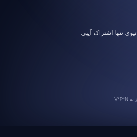
تیوی تنها اشتراک آیپی
 V*P*N