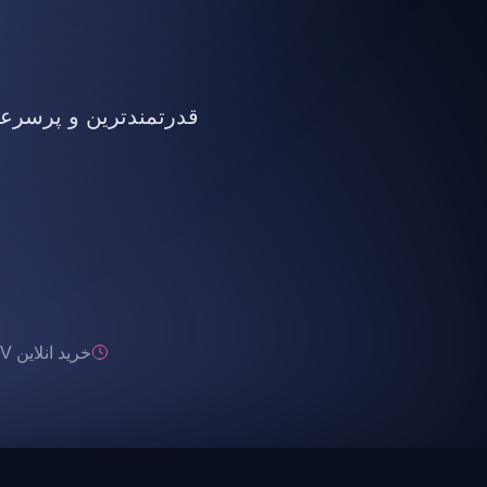
قدرتمندترین و پرسرعت ت
خرید انلاین IPTV تحویل انی